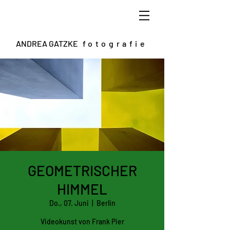
ANDREA GATZKE
fotografie
GEOMETRISCHER
HIMMEL
Do., 07. Juni
  |  
Berlin
Videokunst von Frank Pier